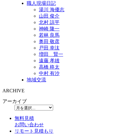
職人現場日記
湯川 海優志
山田 俊介
北村 諒平
神崎 隆一
若林 良馬
奥田 敬彦
戸田 幸汰
増田 賢一
遠藤 孝雄
高橋 柊太
中村 有沙
地域交流
ARCHIVE
アーカイブ
無料見積
お問い合わせ
リモート見積もり