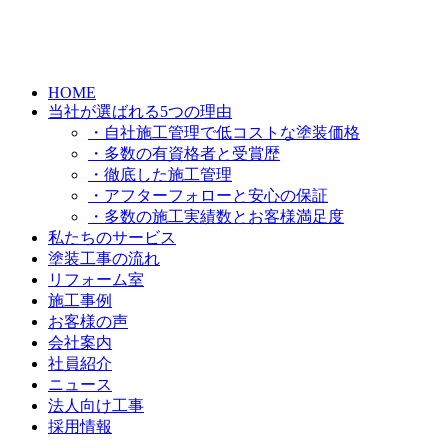
HOME
当社が選ばれる5つの理由
・自社施工管理で低コストな塗装価格
・多数の有資格者と受賞歴
・徹底した施工管理
・アフターフォローと安心の保証
・多数の施工実績数とお客様満足度
私たちのサービス
塗装工事の流れ
リフォーム室
施工事例
お客様の声
会社案内
社員紹介
ニュース
法人向け工事
採用情報