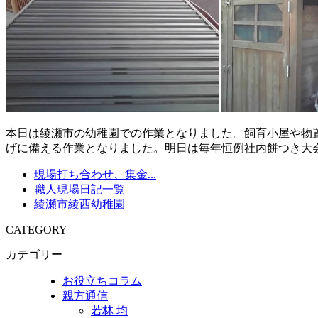
本日は綾瀬市の幼稚園での作業となりました。飼育小屋や物
げに備える作業となりました。明日は毎年恒例社内餅つき大
現場打ち合わせ、集金...
職人現場日記一覧
綾瀬市綾西幼稚園
CATEGORY
カテゴリー
お役立ちコラム
親方通信
若林 均