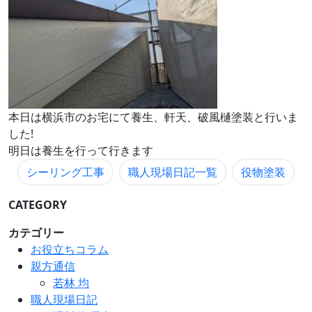
本日は横浜市のお宅にて養生、軒天、破風樋塗装と行いま
した!
明日は養生を行って行きます
シーリング工事
職人現場日記一覧
役物塗装
CATEGORY
カテゴリー
お役立ちコラム
親方通信
若林 均
職人現場日記