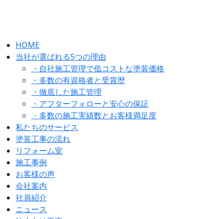
HOME
当社が選ばれる5つの理由
・自社施工管理で低コストな塗装価格
・多数の有資格者と受賞歴
・徹底した施工管理
・アフターフォローと安心の保証
・多数の施工実績数とお客様満足度
私たちのサービス
塗装工事の流れ
リフォーム室
施工事例
お客様の声
会社案内
社員紹介
ニュース