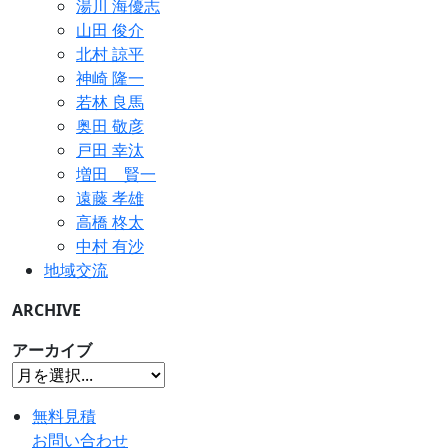
湯川 海優志
山田 俊介
北村 諒平
神崎 隆一
若林 良馬
奥田 敬彦
戸田 幸汰
増田 賢一
遠藤 孝雄
高橋 柊太
中村 有沙
地域交流
ARCHIVE
アーカイブ
無料見積
お問い合わせ