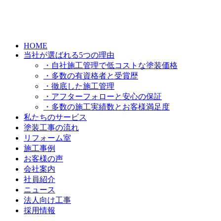
HOME
当社が選ばれる5つの理由
・自社施工管理で低コストな塗装価格
・多数の有資格者と受賞歴
・徹底した施工管理
・アフターフォローと安心の保証
・多数の施工実績数とお客様満足度
私たちのサービス
塗装工事の流れ
リフォーム室
施工事例
お客様の声
会社案内
社員紹介
ニュース
法人向け工事
採用情報