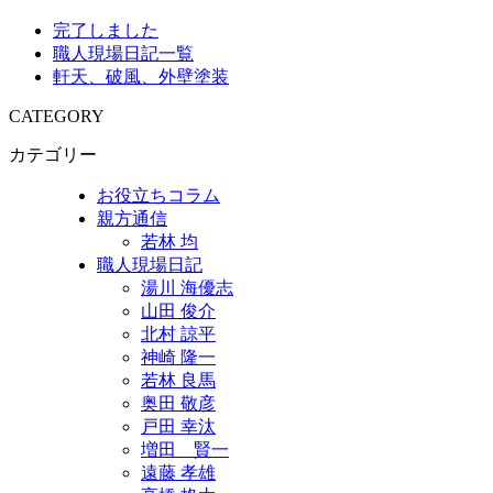
完了しました
職人現場日記一覧
軒天、破風、外壁塗装
CATEGORY
カテゴリー
お役立ちコラム
親方通信
若林 均
職人現場日記
湯川 海優志
山田 俊介
北村 諒平
神崎 隆一
若林 良馬
奥田 敬彦
戸田 幸汰
増田 賢一
遠藤 孝雄