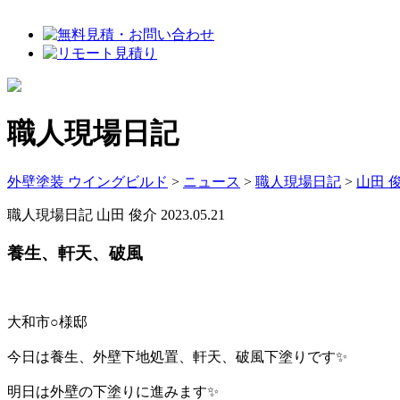
職人現場日記
外壁塗装 ウイングビルド
>
ニュース
>
職人現場日記
>
山田 
職人現場日記
山田 俊介
2023.05.21
養生、軒天、破風
大和市○様邸
今日は養生、外壁下地処置、軒天、破風下塗りです✨
明日は外壁の下塗りに進みます✨