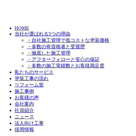
HOME
当社が選ばれる5つの理由
・自社施工管理で低コストな塗装価格
・多数の有資格者と受賞歴
・徹底した施工管理
・アフターフォローと安心の保証
・多数の施工実績数とお客様満足度
私たちのサービス
塗装工事の流れ
リフォーム室
施工事例
お客様の声
会社案内
社員紹介
ニュース
法人向け工事
採用情報