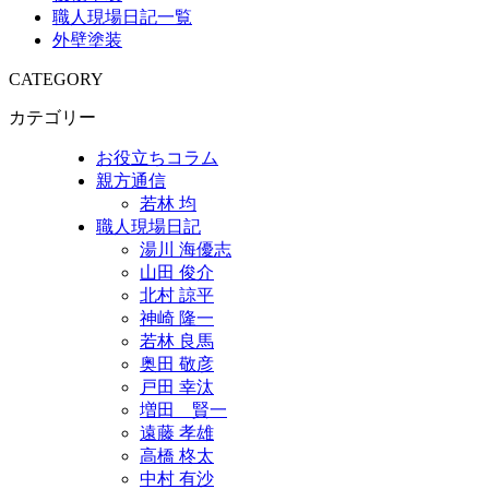
職人現場日記一覧
外壁塗装
CATEGORY
カテゴリー
お役立ちコラム
親方通信
若林 均
職人現場日記
湯川 海優志
山田 俊介
北村 諒平
神崎 隆一
若林 良馬
奥田 敬彦
戸田 幸汰
増田 賢一
遠藤 孝雄
高橋 柊太
中村 有沙