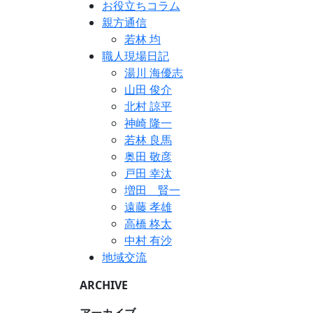
お役立ちコラム
親方通信
若林 均
職人現場日記
湯川 海優志
山田 俊介
北村 諒平
神崎 隆一
若林 良馬
奥田 敬彦
戸田 幸汰
増田 賢一
遠藤 孝雄
高橋 柊太
中村 有沙
地域交流
ARCHIVE