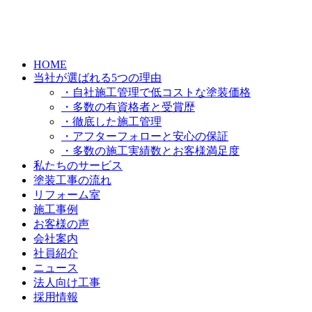
HOME
当社が選ばれる5つの理由
・自社施工管理で低コストな塗装価格
・多数の有資格者と受賞歴
・徹底した施工管理
・アフターフォローと安心の保証
・多数の施工実績数とお客様満足度
私たちのサービス
塗装工事の流れ
リフォーム室
施工事例
お客様の声
会社案内
社員紹介
ニュース
法人向け工事
採用情報