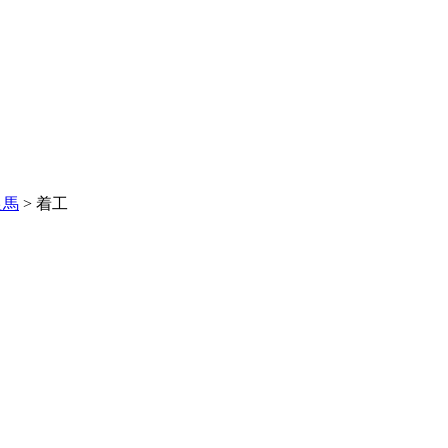
良馬
>
着工