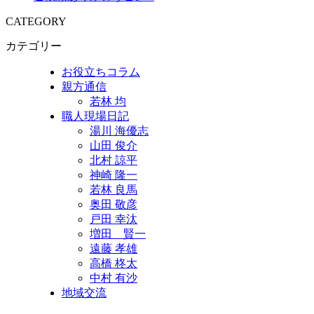
CATEGORY
カテゴリー
お役立ちコラム
親方通信
若林 均
職人現場日記
湯川 海優志
山田 俊介
北村 諒平
神崎 隆一
若林 良馬
奥田 敬彦
戸田 幸汰
増田 賢一
遠藤 孝雄
高橋 柊太
中村 有沙
地域交流