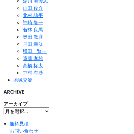
湯川 海優志
山田 俊介
北村 諒平
神崎 隆一
若林 良馬
奥田 敬彦
戸田 幸汰
増田 賢一
遠藤 孝雄
高橋 柊太
中村 有沙
地域交流
ARCHIVE
アーカイブ
無料見積
お問い合わせ