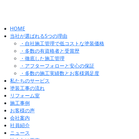
HOME
当社が選ばれる5つの理由
・自社施工管理で低コストな塗装価格
・多数の有資格者と受賞歴
・徹底した施工管理
・アフターフォローと安心の保証
・多数の施工実績数とお客様満足度
私たちのサービス
塗装工事の流れ
リフォーム室
施工事例
お客様の声
会社案内
社員紹介
ニュース