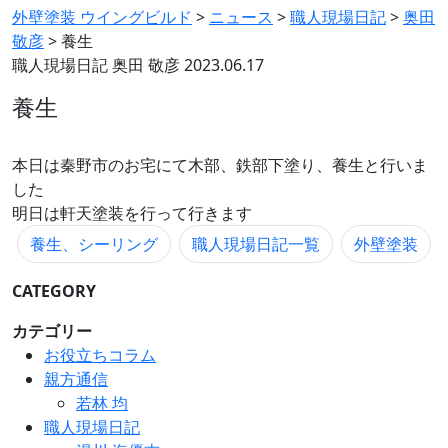
外壁塗装 ウイングビルド
>
ニュース
>
職人現場日記
>
奥田
敬彦
>
養生
職人現場日記
奥田 敬彦
2023.06.17
養生
本日は秦野市のお宅にて木部、鉄部下塗り、養生と行いま
した
明日は軒天塗装を行って行きます
養生、シーリング
職人現場日記一覧
外壁塗装
CATEGORY
カテゴリー
お役立ちコラム
親方通信
若林 均
職人現場日記