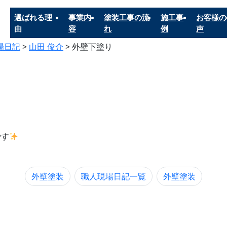
選ばれる理
事業内
塗装工事の流
施工事
お客様の
由
容
れ
例
声
場日記
>
山田 俊介
>
外壁下塗り
です
外壁塗装
職人現場日記一覧
外壁塗装