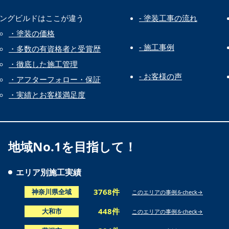
ウイングビルドはここが違う
- 塗装工事の流れ
・塗装の価格
- 施工事例
・多数の有資格者と受賞歴
・徹底した施工管理
- お客様の声
・アフターフォロー・保証
・実績とお客様満足度
地域No.1を目指して！
エリア別施工実績
3768件
神奈川県全域
このエリアの事例をcheck→
448件
大和市
このエリアの事例をcheck→