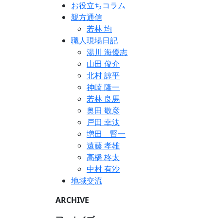
お役立ちコラム
親方通信
若林 均
職人現場日記
湯川 海優志
山田 俊介
北村 諒平
神崎 隆一
若林 良馬
奥田 敬彦
戸田 幸汰
増田 賢一
遠藤 孝雄
高橋 柊太
中村 有沙
地域交流
ARCHIVE