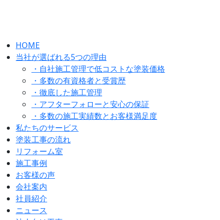
HOME
当社が選ばれる5つの理由
・自社施工管理で低コストな塗装価格
・多数の有資格者と受賞歴
・徹底した施工管理
・アフターフォローと安心の保証
・多数の施工実績数とお客様満足度
私たちのサービス
塗装工事の流れ
リフォーム室
施工事例
お客様の声
会社案内
社員紹介
ニュース