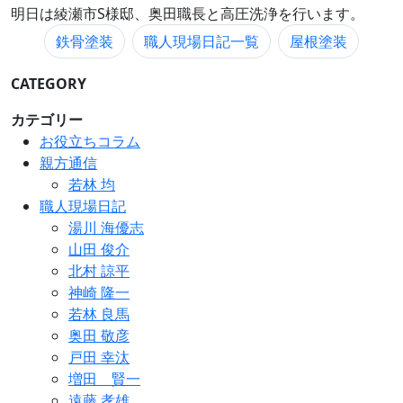
明日は綾瀬市S様邸、奥田職長と高圧洗浄を行います。
鉄骨塗装
職人現場日記一覧
屋根塗装
CATEGORY
カテゴリー
お役立ちコラム
親方通信
若林 均
職人現場日記
湯川 海優志
山田 俊介
北村 諒平
神崎 隆一
若林 良馬
奥田 敬彦
戸田 幸汰
増田 賢一
遠藤 孝雄