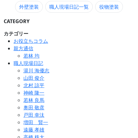
外壁塗装
職人現場日記一覧
役物塗装
CATEGORY
カテゴリー
お役立ちコラム
親方通信
若林 均
職人現場日記
湯川 海優志
山田 俊介
北村 諒平
神崎 隆一
若林 良馬
奥田 敬彦
戸田 幸汰
増田 賢一
遠藤 孝雄
高橋 柊太