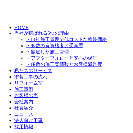
HOME
当社が選ばれる5つの理由
・自社施工管理で低コストな塗装価格
・多数の有資格者と受賞歴
・徹底した施工管理
・アフターフォローと安心の保証
・多数の施工実績数とお客様満足度
私たちのサービス
塗装工事の流れ
リフォーム室
施工事例
お客様の声
会社案内
社員紹介
ニュース
法人向け工事
採用情報