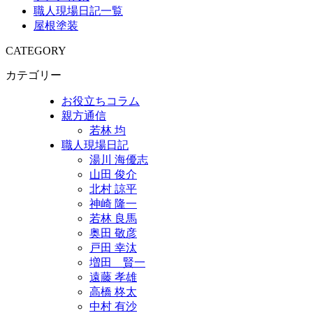
職人現場日記一覧
屋根塗装
CATEGORY
カテゴリー
お役立ちコラム
親方通信
若林 均
職人現場日記
湯川 海優志
山田 俊介
北村 諒平
神崎 隆一
若林 良馬
奥田 敬彦
戸田 幸汰
増田 賢一
遠藤 孝雄
高橋 柊太
中村 有沙