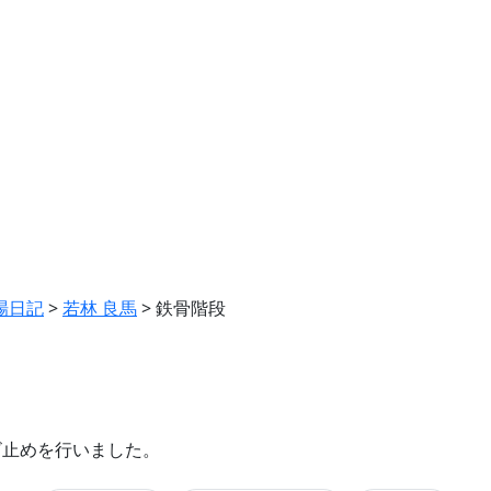
場日記
>
若林 良馬
>
鉄骨階段
ビ止めを行いました。