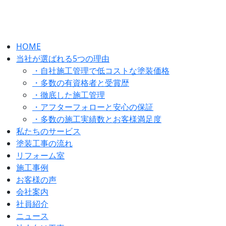
HOME
当社が選ばれる5つの理由
・自社施工管理で低コストな塗装価格
・多数の有資格者と受賞歴
・徹底した施工管理
・アフターフォローと安心の保証
・多数の施工実績数とお客様満足度
私たちのサービス
塗装工事の流れ
リフォーム室
施工事例
お客様の声
会社案内
社員紹介
ニュース