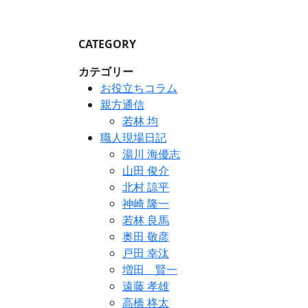
CATEGORY
カテゴリー
お役立ちコラム
親方通信
若林 均
職人現場日記
湯川 海優志
山田 俊介
北村 諒平
神崎 隆一
若林 良馬
奥田 敬彦
戸田 幸汰
増田 賢一
遠藤 孝雄
高橋 柊太