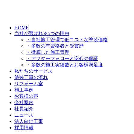
HOME
当社が選ばれる5つの理由
・自社施工管理で低コストな塗装価格
・多数の有資格者と受賞歴
・徹底した施工管理
・アフターフォローと安心の保証
・多数の施工実績数とお客様満足度
私たちのサービス
塗装工事の流れ
リフォーム室
施工事例
お客様の声
会社案内
社員紹介
ニュース
法人向け工事
採用情報