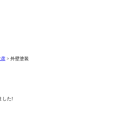
敬彦
>
外壁塗装
した!