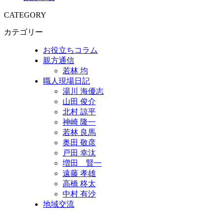
CATEGORY
カテゴリー
お役立ちコラム
親方通信
若林 均
職人現場日記
湯川 海優志
山田 俊介
北村 諒平
神崎 隆一
若林 良馬
奥田 敬彦
戸田 幸汰
増田 賢一
遠藤 孝雄
高橋 柊太
中村 有沙
地域交流