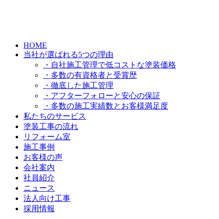
HOME
当社が選ばれる5つの理由
・自社施工管理で低コストな塗装価格
・多数の有資格者と受賞歴
・徹底した施工管理
・アフターフォローと安心の保証
・多数の施工実績数とお客様満足度
私たちのサービス
塗装工事の流れ
リフォーム室
施工事例
お客様の声
会社案内
社員紹介
ニュース
法人向け工事
採用情報