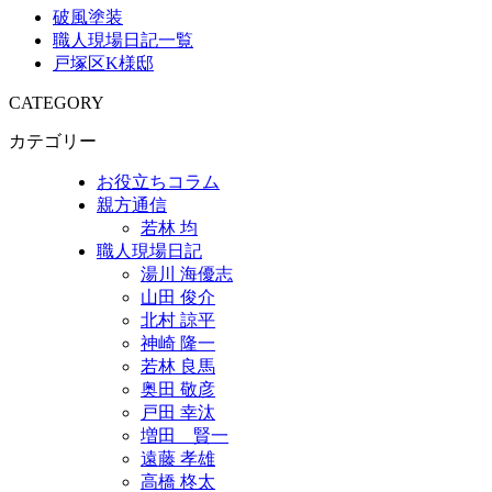
破風塗装
職人現場日記一覧
戸塚区K様邸
CATEGORY
カテゴリー
お役立ちコラム
親方通信
若林 均
職人現場日記
湯川 海優志
山田 俊介
北村 諒平
神崎 隆一
若林 良馬
奥田 敬彦
戸田 幸汰
増田 賢一
遠藤 孝雄
高橋 柊太