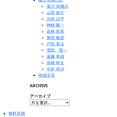
職人現場日記
湯川 海優志
山田 俊介
北村 諒平
神崎 隆一
若林 良馬
奥田 敬彦
戸田 幸汰
増田 賢一
遠藤 孝雄
高橋 柊太
中村 有沙
地域交流
ARCHIVE
アーカイブ
無料見積