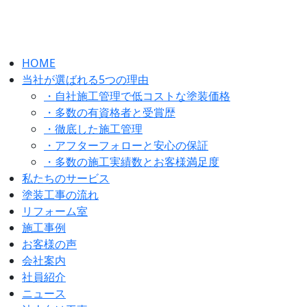
HOME
当社が選ばれる5つの理由
・自社施工管理で低コストな塗装価格
・多数の有資格者と受賞歴
・徹底した施工管理
・アフターフォローと安心の保証
・多数の施工実績数とお客様満足度
私たちのサービス
塗装工事の流れ
リフォーム室
施工事例
お客様の声
会社案内
社員紹介
ニュース