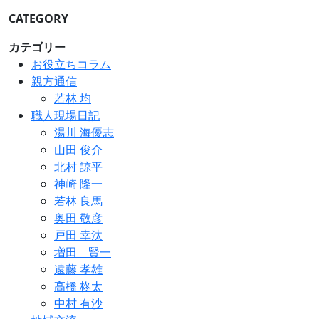
CATEGORY
カテゴリー
お役立ちコラム
親方通信
若林 均
職人現場日記
湯川 海優志
山田 俊介
北村 諒平
神崎 隆一
若林 良馬
奥田 敬彦
戸田 幸汰
増田 賢一
遠藤 孝雄
高橋 柊太
中村 有沙