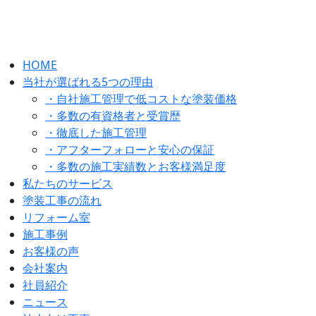
HOME
当社が選ばれる5つの理由
・自社施工管理で低コストな塗装価格
・多数の有資格者と受賞歴
・徹底した施工管理
・アフターフォローと安心の保証
・多数の施工実績数とお客様満足度
私たちのサービス
塗装工事の流れ
リフォーム室
施工事例
お客様の声
会社案内
社員紹介
ニュース