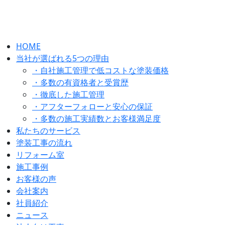
HOME
当社が選ばれる5つの理由
・自社施工管理で低コストな塗装価格
・多数の有資格者と受賞歴
・徹底した施工管理
・アフターフォローと安心の保証
・多数の施工実績数とお客様満足度
私たちのサービス
塗装工事の流れ
リフォーム室
施工事例
お客様の声
会社案内
社員紹介
ニュース