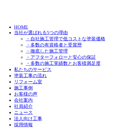
HOME
当社が選ばれる5つの理由
・自社施工管理で低コストな塗装価格
・多数の有資格者と受賞歴
・徹底した施工管理
・アフターフォローと安心の保証
・多数の施工実績数とお客様満足度
私たちのサービス
塗装工事の流れ
リフォーム室
施工事例
お客様の声
会社案内
社員紹介
ニュース
法人向け工事
採用情報