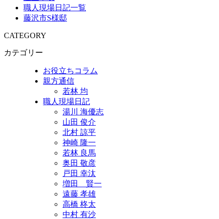
職人現場日記一覧
藤沢市S様邸
CATEGORY
カテゴリー
お役立ちコラム
親方通信
若林 均
職人現場日記
湯川 海優志
山田 俊介
北村 諒平
神崎 隆一
若林 良馬
奥田 敬彦
戸田 幸汰
増田 賢一
遠藤 孝雄
高橋 柊太
中村 有沙