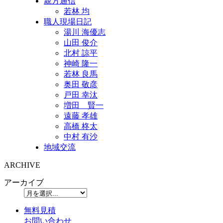
親方通信
若林 均
職人現場日記
湯川 海優志
山田 俊介
北村 諒平
神崎 隆一
若林 良馬
奥田 敬彦
戸田 幸汰
増田 賢一
遠藤 孝雄
高橋 柊太
中村 有沙
地域交流
ARCHIVE
アーカイブ
無料見積
お問い合わせ