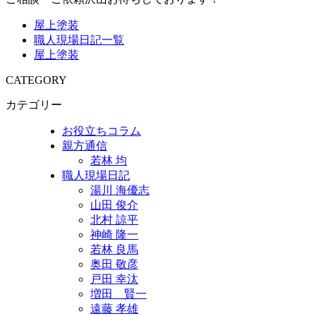
屋上塗装
職人現場日記一覧
屋上塗装
CATEGORY
カテゴリー
お役立ちコラム
親方通信
若林 均
職人現場日記
湯川 海優志
山田 俊介
北村 諒平
神崎 隆一
若林 良馬
奥田 敬彦
戸田 幸汰
増田 賢一
遠藤 孝雄