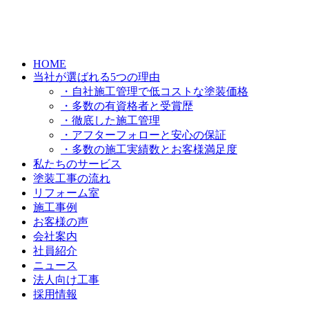
HOME
当社が選ばれる5つの理由
・自社施工管理で低コストな塗装価格
・多数の有資格者と受賞歴
・徹底した施工管理
・アフターフォローと安心の保証
・多数の施工実績数とお客様満足度
私たちのサービス
塗装工事の流れ
リフォーム室
施工事例
お客様の声
会社案内
社員紹介
ニュース
法人向け工事
採用情報