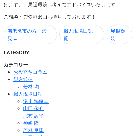
けます。 周辺環境も考えてアドバイスいたします。
ご相談・ご依頼沢山お待ちしております！
海老名市の方 必
職人現場日記一
屋根塗
見!...
覧
装
CATEGORY
カテゴリー
お役立ちコラム
親方通信
若林 均
職人現場日記
湯川 海優志
山田 俊介
北村 諒平
神崎 隆一
若林 良馬