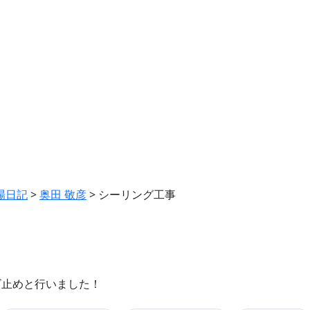
場日記
>
奥田 敬彦
>
シーリング工事
ビ止めと行いました！