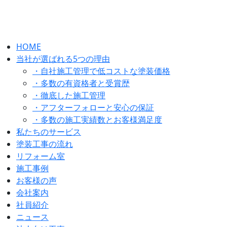
HOME
当社が選ばれる5つの理由
・自社施工管理で低コストな塗装価格
・多数の有資格者と受賞歴
・徹底した施工管理
・アフターフォローと安心の保証
・多数の施工実績数とお客様満足度
私たちのサービス
塗装工事の流れ
リフォーム室
施工事例
お客様の声
会社案内
社員紹介
ニュース