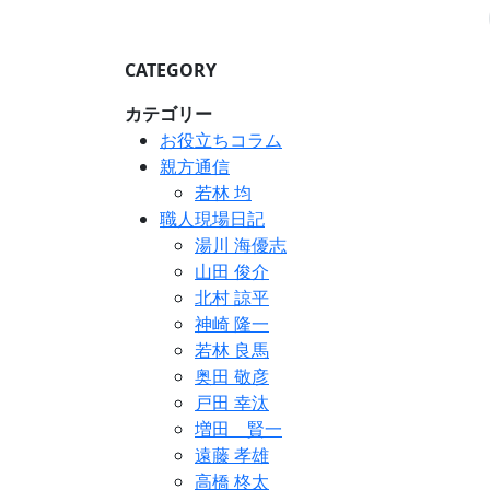
CATEGORY
カテゴリー
お役立ちコラム
親方通信
若林 均
職人現場日記
湯川 海優志
山田 俊介
北村 諒平
神崎 隆一
若林 良馬
奥田 敬彦
戸田 幸汰
増田 賢一
遠藤 孝雄
高橋 柊太