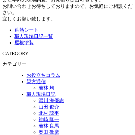
お問い合わせお待ちしておりますので、お気軽にご相談くだ
さい。
宜しくお願い致します。
遮熱シート
職人現場日記一覧
屋根塗装
CATEGORY
カテゴリー
お役立ちコラム
親方通信
若林 均
職人現場日記
湯川 海優志
山田 俊介
北村 諒平
神崎 隆一
若林 良馬
奥田 敬彦