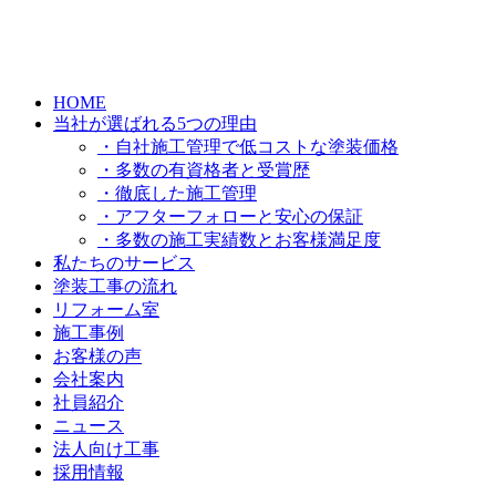
HOME
当社が選ばれる5つの理由
・自社施工管理で低コストな塗装価格
・多数の有資格者と受賞歴
・徹底した施工管理
・アフターフォローと安心の保証
・多数の施工実績数とお客様満足度
私たちのサービス
塗装工事の流れ
リフォーム室
施工事例
お客様の声
会社案内
社員紹介
ニュース
法人向け工事
採用情報