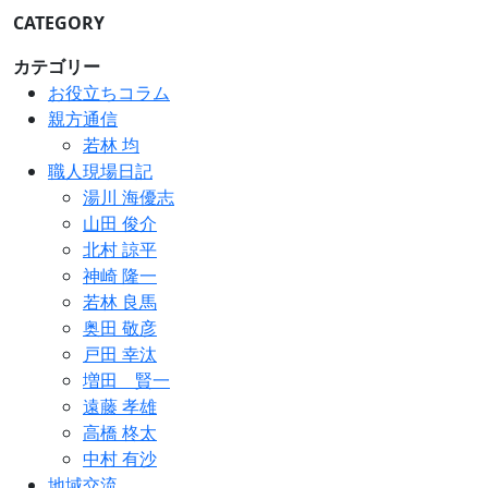
CATEGORY
カテゴリー
お役立ちコラム
親方通信
若林 均
職人現場日記
湯川 海優志
山田 俊介
北村 諒平
神崎 隆一
若林 良馬
奥田 敬彦
戸田 幸汰
増田 賢一
遠藤 孝雄
高橋 柊太
中村 有沙
地域交流