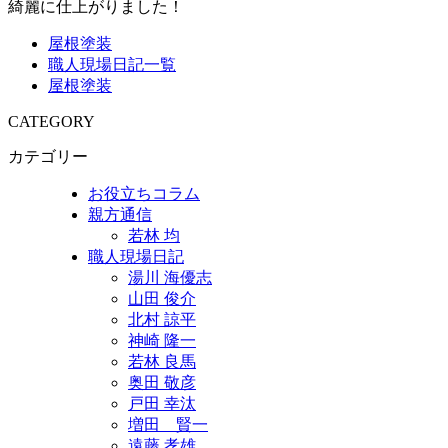
綺麗に仕上がりました！
屋根塗装
職人現場日記一覧
屋根塗装
CATEGORY
カテゴリー
お役立ちコラム
親方通信
若林 均
職人現場日記
湯川 海優志
山田 俊介
北村 諒平
神崎 隆一
若林 良馬
奥田 敬彦
戸田 幸汰
増田 賢一
遠藤 孝雄