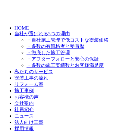
HOME
当社が選ばれる5つの理由
・自社施工管理で低コストな塗装価格
・多数の有資格者と受賞歴
・徹底した施工管理
・アフターフォローと安心の保証
・多数の施工実績数とお客様満足度
私たちのサービス
塗装工事の流れ
リフォーム室
施工事例
お客様の声
会社案内
社員紹介
ニュース
法人向け工事
採用情報