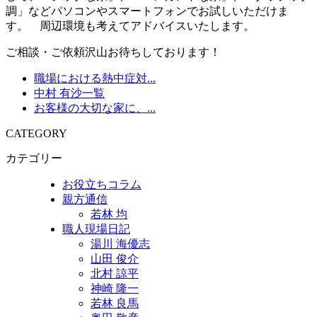
調」などパソコンやスマートフォンでお試しいただけま
す。 周辺環境も考えてアドバイスいたします。
ご相談・ご依頼沢山お待ちしております！
職場における熱中症対...
中村 有沙一覧
お客様の大切な家に、...
CATEGORY
カテゴリー
お役立ちコラム
親方通信
若林 均
職人現場日記
湯川 海優志
山田 俊介
北村 諒平
神崎 隆一
若林 良馬