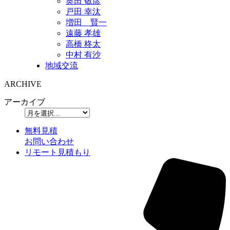
奥田 敬彦
戸田 幸汰
増田 賢一
遠藤 孝雄
高橋 柊太
中村 有沙
地域交流
ARCHIVE
アーカイブ
無料見積
お問い合わせ
リモート見積もり