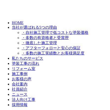
HOME
当社が選ばれる5つの理由
・自社施工管理で低コストな塗装価格
・多数の有資格者と受賞歴
・徹底した施工管理
・アフターフォローと安心の保証
・多数の施工実績数とお客様満足度
私たちのサービス
塗装工事の流れ
リフォーム室
施工事例
お客様の声
会社案内
社員紹介
ニュース
法人向け工事
採用情報