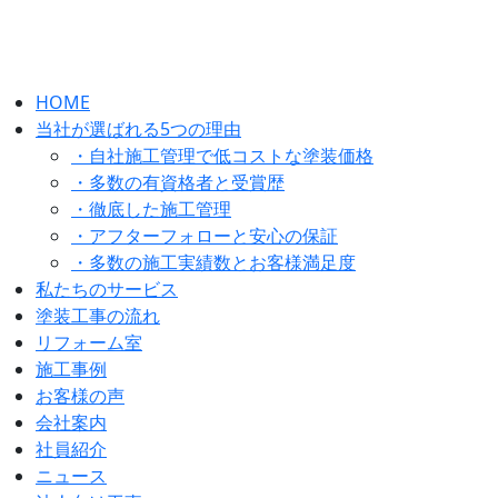
HOME
当社が選ばれる5つの理由
・自社施工管理で低コストな塗装価格
・多数の有資格者と受賞歴
・徹底した施工管理
・アフターフォローと安心の保証
・多数の施工実績数とお客様満足度
私たちのサービス
塗装工事の流れ
リフォーム室
施工事例
お客様の声
会社案内
社員紹介
ニュース