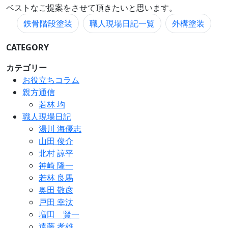
ベストなご提案をさせて頂きたいと思います。
鉄骨階段塗装
職人現場日記一覧
外構塗装
CATEGORY
カテゴリー
お役立ちコラム
親方通信
若林 均
職人現場日記
湯川 海優志
山田 俊介
北村 諒平
神崎 隆一
若林 良馬
奥田 敬彦
戸田 幸汰
増田 賢一
遠藤 孝雄