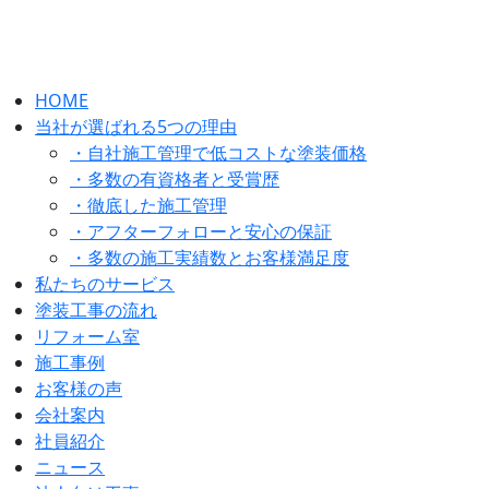
HOME
当社が選ばれる5つの理由
・自社施工管理で低コストな塗装価格
・多数の有資格者と受賞歴
・徹底した施工管理
・アフターフォローと安心の保証
・多数の施工実績数とお客様満足度
私たちのサービス
塗装工事の流れ
リフォーム室
施工事例
お客様の声
会社案内
社員紹介
ニュース