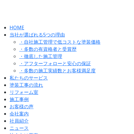
HOME
当社が選ばれる5つの理由
・自社施工管理で低コストな塗装価格
・多数の有資格者と受賞歴
・徹底した施工管理
・アフターフォローと安心の保証
・多数の施工実績数とお客様満足度
私たちのサービス
塗装工事の流れ
リフォーム室
施工事例
お客様の声
会社案内
社員紹介
ニュース