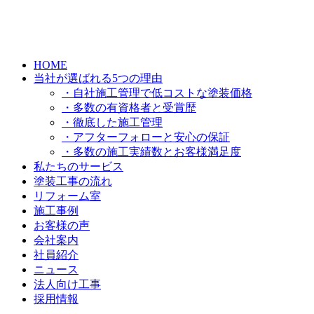
HOME
当社が選ばれる5つの理由
・自社施工管理で低コストな塗装価格
・多数の有資格者と受賞歴
・徹底した施工管理
・アフターフォローと安心の保証
・多数の施工実績数とお客様満足度
私たちのサービス
塗装工事の流れ
リフォーム室
施工事例
お客様の声
会社案内
社員紹介
ニュース
法人向け工事
採用情報