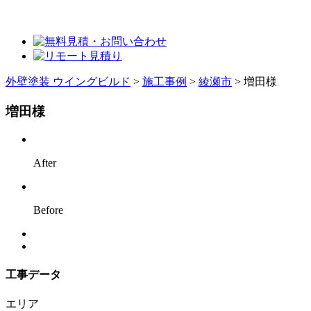
外壁塗装 ウイングビルド
>
施工事例
>
綾瀬市
>
増田様
増田様
After
Before
工事データ
エリア