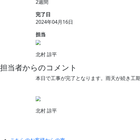
2週間
完了日
2024年04月16日
担当
北村 諒平
担当者からの
コメント
本日で工事が完了となります。雨天が続き工
北村 諒平