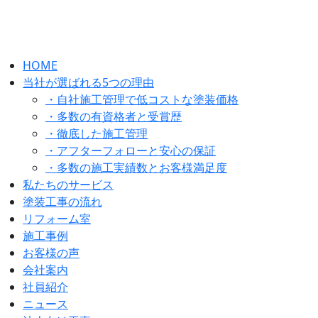
HOME
当社が選ばれる5つの理由
・自社施工管理で低コストな塗装価格
・多数の有資格者と受賞歴
・徹底した施工管理
・アフターフォローと安心の保証
・多数の施工実績数とお客様満足度
私たちのサービス
塗装工事の流れ
リフォーム室
施工事例
お客様の声
会社案内
社員紹介
ニュース