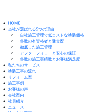
HOME
当社が選ばれる5つの理由
・自社施工管理で低コストな塗装価格
・多数の有資格者と受賞歴
・徹底した施工管理
・アフターフォローと安心の保証
・多数の施工実績数とお客様満足度
私たちのサービス
塗装工事の流れ
リフォーム室
施工事例
お客様の声
会社案内
社員紹介
ニュース