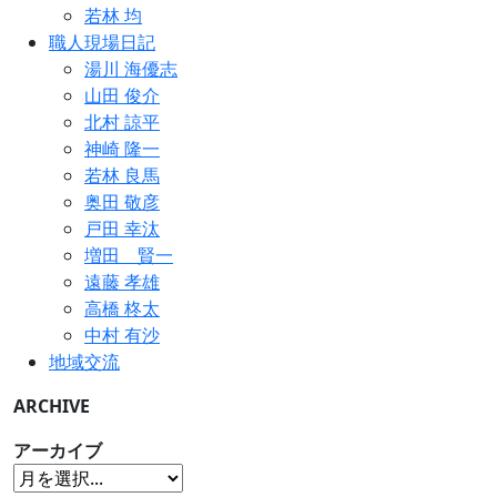
若林 均
職人現場日記
湯川 海優志
山田 俊介
北村 諒平
神崎 隆一
若林 良馬
奥田 敬彦
戸田 幸汰
増田 賢一
遠藤 孝雄
高橋 柊太
中村 有沙
地域交流
ARCHIVE
アーカイブ