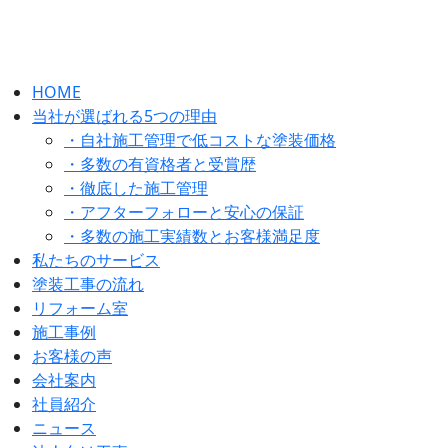
HOME
当社が選ばれる5つの理由
・自社施工管理で低コストな塗装価格
・多数の有資格者と受賞歴
・徹底した施工管理
・アフターフォローと安心の保証
・多数の施工実績数とお客様満足度
私たちのサービス
塗装工事の流れ
リフォーム室
施工事例
お客様の声
会社案内
社員紹介
ニュース