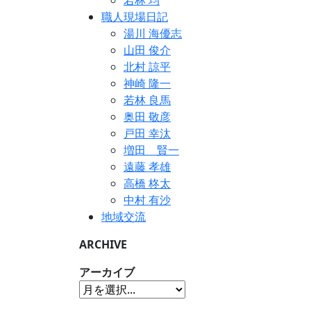
若林 均
職人現場日記
湯川 海優志
山田 俊介
北村 諒平
神崎 隆一
若林 良馬
奥田 敬彦
戸田 幸汰
増田 賢一
遠藤 孝雄
高橋 柊太
中村 有沙
地域交流
ARCHIVE
アーカイブ